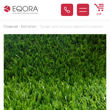
0
₽
Главная
›
Каталог
› Трава для искусственного газона